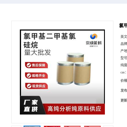
氯甲
英
品
产
型
纯
cas
价
发
更