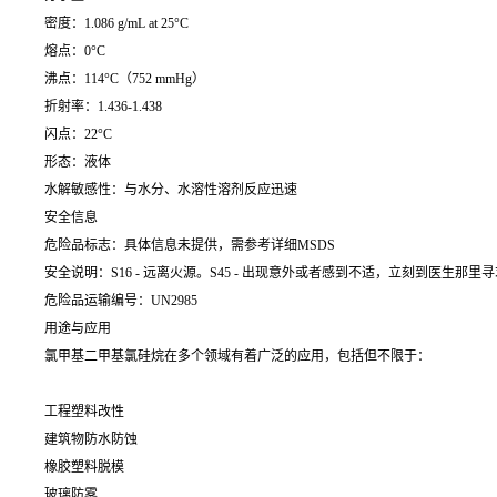
密度：1.086 g/mL at 25°C
熔点：0°C
沸点：114°C（752 mmHg）
折射率：1.436-1.438
闪点：22°C
形态：液体
水解敏感性：与水分、水溶性溶剂反应迅速
安全信息
危险品标志：具体信息未提供，需参考详细MSDS
安全说明：S16 - 远离火源。S45 - 出现意外或者感到不适，立刻到医生那
危险品运输编号：UN2985
用途与应用
氯甲基二甲基氯硅烷在多个领域有着广泛的应用，包括但不限于：
工程塑料改性
建筑物防水防蚀
橡胶塑料脱模
玻璃防雾