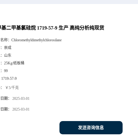
基二甲基氯硅烷 1719-57-9 生产 高纯分析纯现货
文名称：
Chloromethyldimethylchlorosilane
牌：
崇成
地：
山东
号：
25Kg/纸板桶
度：
99
：
1719-57-9
格：
￥5/千克
布日期：
2025-03-01
新日期：
2025-03-01
发送咨询信息