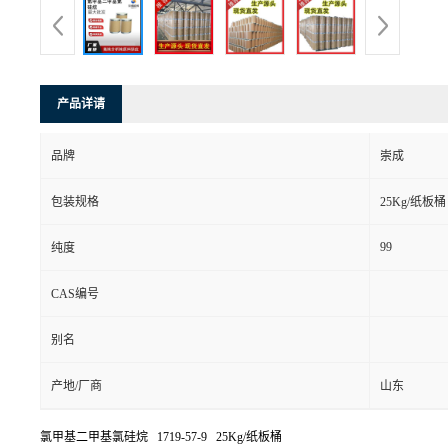
产品详请
品牌
崇成
包装规格
25Kg/纸板桶
99
纯度
CAS编号
别名
产地/厂商
山东
氯甲基二甲基氯硅烷 1719-57-9 25Kg/纸板桶