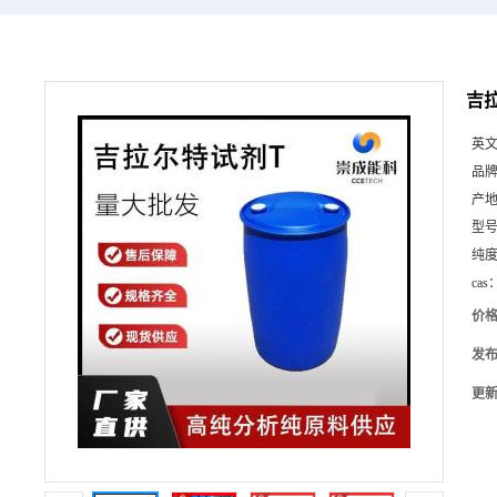
吉拉
英
品
产
型
纯
cas
价
发
更