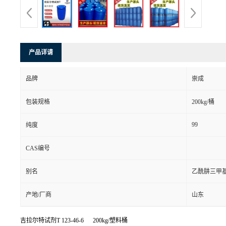
产品详请
品牌
崇成
包装规格
200kg/桶
99
纯度
CAS编号
别名
乙酰肼三甲
产地/厂商
山东
吉拉尔特试剂T
123-46-6 200kg/塑料桶