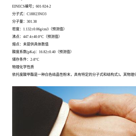
EINECS编号；601-924-2
分子式：C18H23NO3
分子量：301.38
密度：1.132±0.06g/cm3（预测值）
沸点：447.4±40.0°C（预测值）
熔点：未提供具体数值
酸度系数(pKa)：16.82±0.40（预测值）
储存条件：2-8°C
物理化学性质
依托度酸甲酯是一种白色结晶性粉末，具有特定的分子式和结构式3。其物理