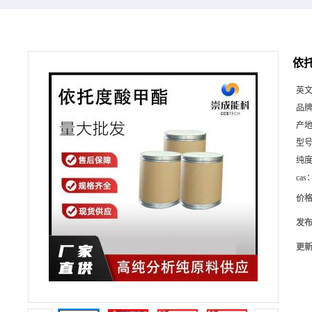
依托
英
品
产
型
纯
cas
价
发
更