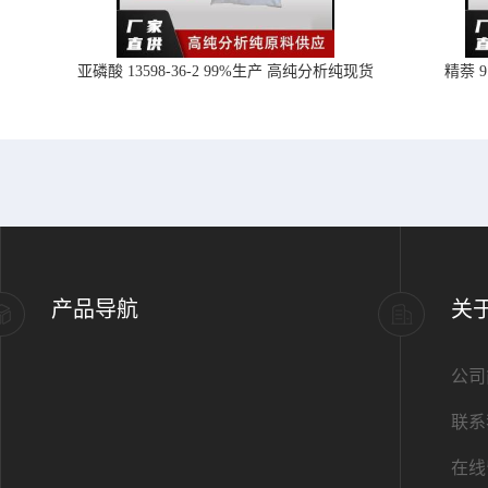
亚磷酸 13598-36-2 99%生产 高纯分析纯现货
精萘 
产品导航
关
公司
联系
在线