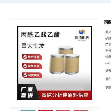
丙酰
英
品
产
型
纯
cas
价
发
更