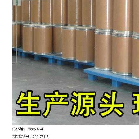
CAS号：3599-32-4
EINECS号：222-751-5