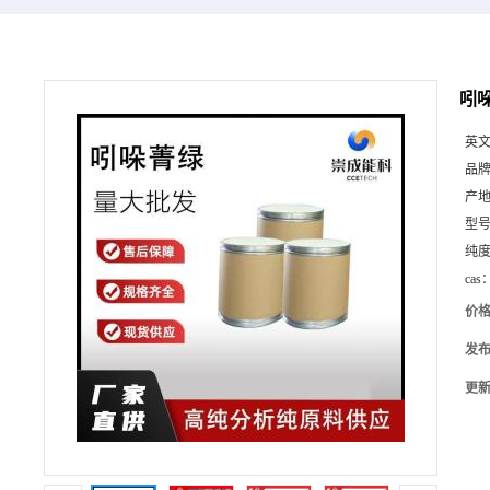
吲哚
英
品
产
型
纯
cas
价
发
更