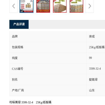
产品详请
品牌
崇成
包装规格
25Kg/纸板桶
99
纯度
3599-32-4
CAS编号
别名
靛氰绿
产地/厂商
山东
吲哚菁绿
3599-32-4 25Kg/纸板桶