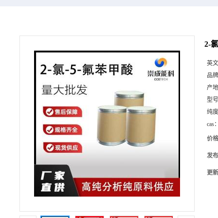
2-
英
品
产
型
纯
cas
价
发
更