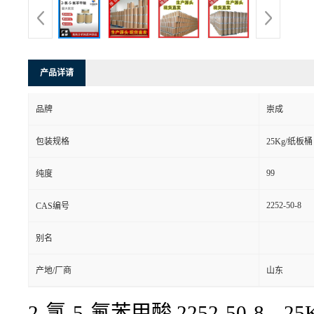
产品详请
品牌
崇成
包装规格
25Kg/纸板桶
99
纯度
2252-50-8
CAS编号
别名
产地/厂商
山东
2-氯-5-氟苯甲酸
2252-50-8 2