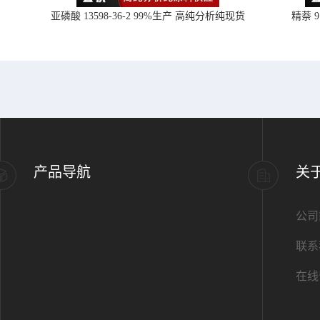
亚磷酸 13598-36-2 99%生产 高纯分析纯现货
精萘 
产品导航
关
公司
联系
在线