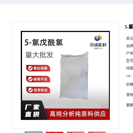
5-
英
品
产
型
纯
cas
价
发
更