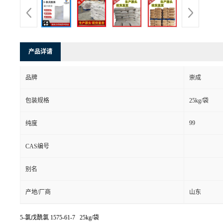
产品详请
品牌
崇成
包装规格
25kg/袋
99
纯度
CAS编号
别名
产地/厂商
山东
5-氯戊酰氯
1575-61-7 25kg/袋