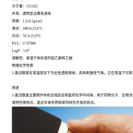
分子量：155.022
外观：透明至淡黄色液体
密度：1.2±0.1g/cm3
沸点：188.9±23.0°C
闪点：76.3±22.9°C
PSA：17.07000
LogP：1.87
溶解性：易溶于有机溶剂如乙醇和乙醚
物理化学性质
5-氯戊酰氯在常温常压下为无色透明液体，具有刺激性气味。它在常温下可
用途
5-氯戊酰氯主要用作有机合成反应和医药化学中间体，用于药物分子、生物
境特性等特点，是近年来世界除草剂研究开发的热点。