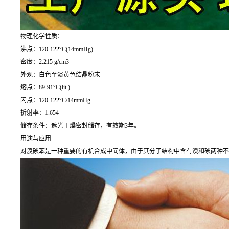
物理化学性质：
沸点：120-122°C(14mmHg)
密度：2.215 g/cm3
外观：白色至淡黄色结晶粉末
熔点：89-91°C(lit.)
闪点：120-122°C/14mmHg
折射率：1.654
储存条件：遮光干燥密封储存，有效期3年。
用途与应用
对溴碘苯是一种重要的有机合成中间体，由于其分子结构中含有溴和碘两种不