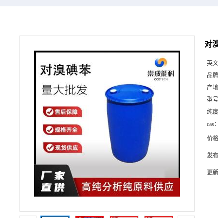
对溴
英
品
产
型
纯
cas
价
发
更