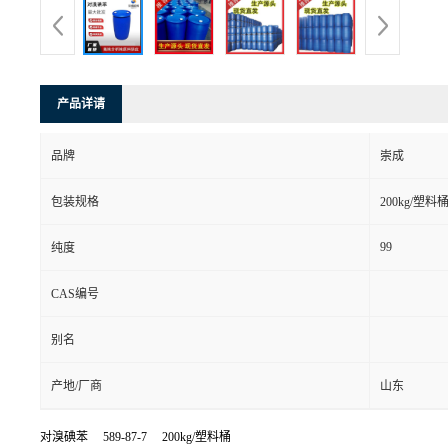
产品详请
品牌
崇成
包装规格
200kg/塑料
99
纯度
CAS编号
别名
产地/厂商
山东
对溴碘苯
589-87-7 200kg/塑料桶