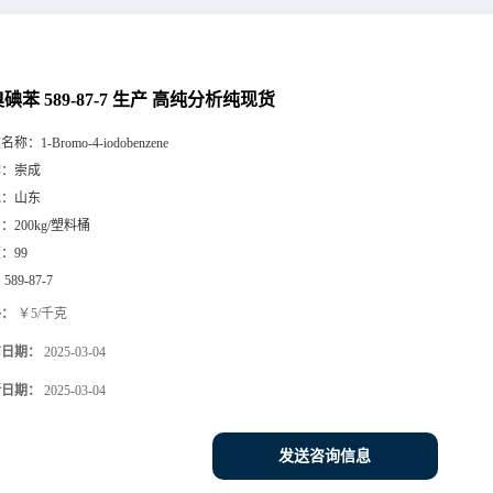
碘苯 589-87-7 生产 高纯分析纯现货
文名称：
1-Bromo-4-iodobenzene
牌：
崇成
地：
山东
号：
200kg/塑料桶
度：
99
：
589-87-7
格：
￥5/千克
布日期：
2025-03-04
新日期：
2025-03-04
发送咨询信息