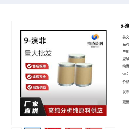
9-
英
品
产
型
纯
cas
价
发
更