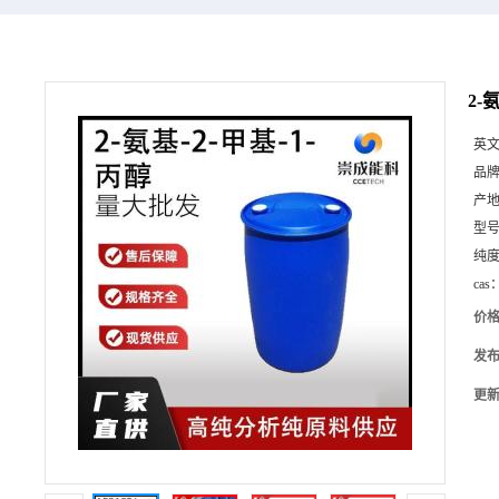
2-
英
品
产
型
纯
cas
价
发
更