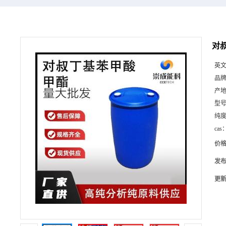
对叔
英
品
产
型
纯
cas
价
发
更