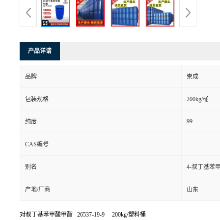
产品详请
品牌
崇成
包装规格
200kg/桶
99
纯度
CAS编号
别名
4-叔丁基苯
产地/厂商
山东
对叔丁基苯甲酸甲酯 26537-19-9 200kg/塑料桶