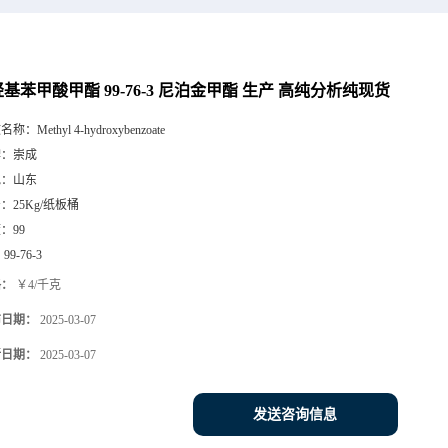
基苯甲酸甲酯 99-76-3 尼泊金甲酯 生产 高纯分析纯现货
文名称：
Methyl 4-hydroxybenzoate
牌：
崇成
地：
山东
号：
25Kg/纸板桶
度：
99
：
99-76-3
格：
￥4/千克
布日期：
2025-03-07
新日期：
2025-03-07
发送咨询信息