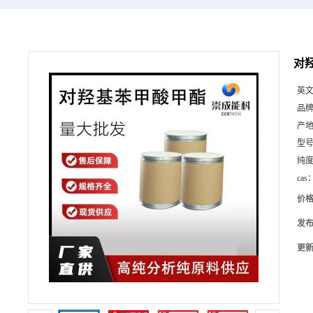
对羟
英
品
产
型
纯
cas
价
发
更