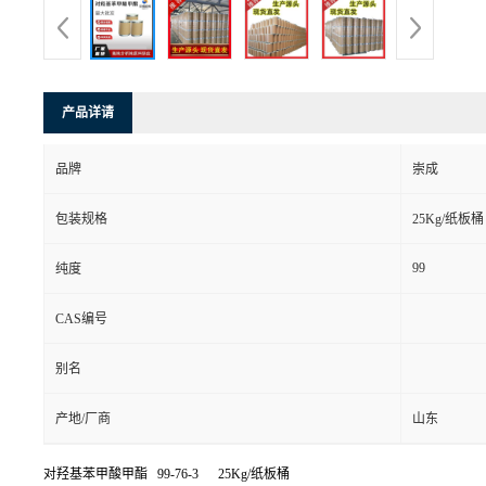
产品详请
品牌
崇成
包装规格
25Kg/纸板桶
99
纯度
CAS编号
别名
产地/厂商
山东
对羟基苯甲酸甲酯 99-76-3 25Kg/纸板桶