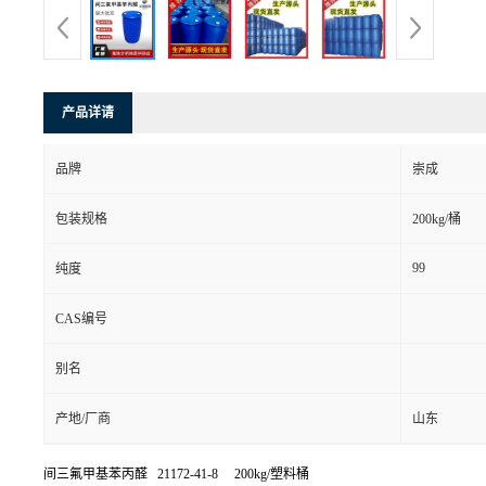
产品详请
品牌
崇成
包装规格
200kg/桶
99
纯度
CAS编号
别名
产地/厂商
山东
间三氟甲基苯丙醛 21172-41-8 200kg/塑料桶