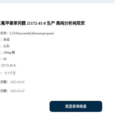
氟甲基苯丙醛 21172-41-8 生产 高纯分析纯现货
文名称：
3-(Trifluoromethyl)benzenepropanal
牌：
崇成
地：
山东
号：
200kg/桶
度：
99
：
21172-41-8
格：
￥3/千克
布日期：
2025-03-07
新日期：
2025-03-07
发送咨询信息