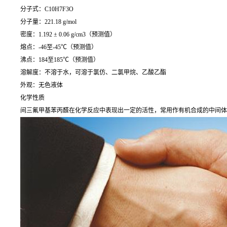
分子式：C10H7F3O
分子量：221.18 g/mol
密度：1.192 ± 0.06 g/cm3（预测值）
熔点：-46至-45℃（预测值）
沸点：184至185℃（预测值）
溶解度：不溶于水，可溶于氯仿、二氯甲烷、乙酸乙酯
外观：无色液体
化学性质
间三氟甲基苯丙醛在化学反应中表现出一定的活性，常用作有机合成的中间体