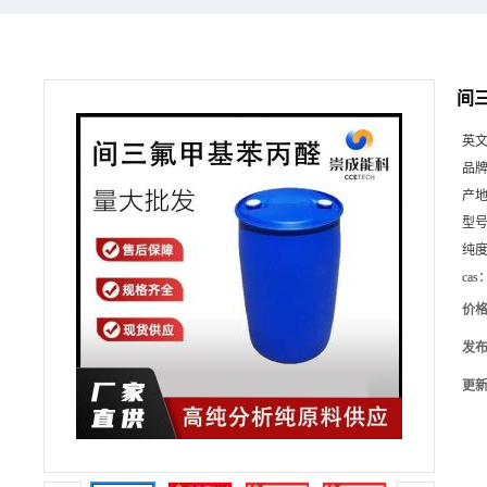
间三
英
品
产
型
纯
cas
价
发
更