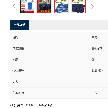
产品详请
品牌
崇成
包装规格
190kg/桶
99
纯度
1121-60-4
CAS编号
别名
产地/厂商
山东
2-吡啶甲醛
1121-60-4 190kg/铁桶