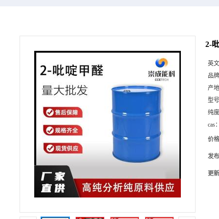
2-
英
品
产
型
纯
cas
价
发
更