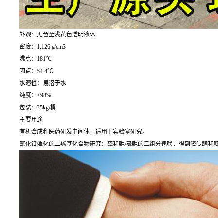
外观：无色至浅黄色透明液体
密度：1.126 g/cm3
沸点：181℃
闪点：54.4℃
水溶性：易溶于水
纯度：≥98%
包装：25kg/桶
主要用途
有机合成和医药研发中间体：适用于实验室研究。
氯化铟催化的二羰基化合物研究：醛和脲/硫脲的三组分偶联，得到嘧啶酮和