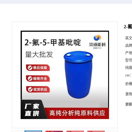
2-
英
品
产
型
纯
cas
价
发
更