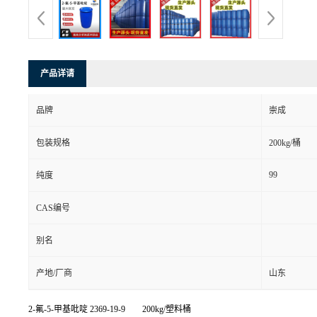
产品详请
品牌
崇成
包装规格
200kg/桶
99
纯度
CAS编号
别名
产地/厂商
山东
2-氟-5-甲基吡啶
2369-19-9 200kg/塑料桶