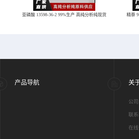
亚磷酸 13598-36-2 99%生产 高纯分析纯现货
精萘 
产品导航
关
公司
联系
在线