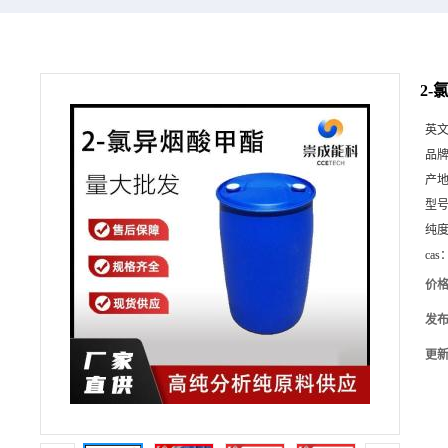
2-
英
品
产
型
纯
cas
价
发
更