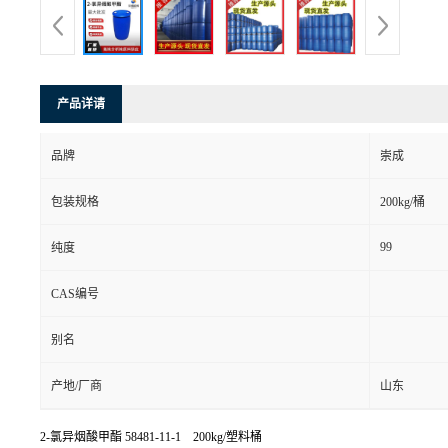
产品详请
品牌
崇成
包装规格
200kg/桶
99
纯度
CAS编号
别名
产地/厂商
山东
2-氯异烟酸甲酯
58481-11-1 200kg/塑料桶