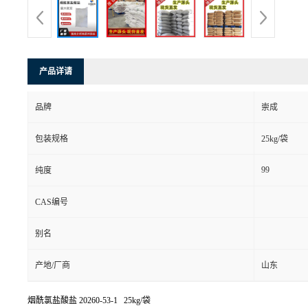
产品详请
品牌
崇成
包装规格
25kg/袋
99
纯度
CAS编号
别名
产地/厂商
山东
烟酰氯盐酸盐
20260-53-1 25kg/袋