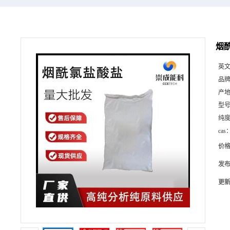
烟酰
英
品
产
型
纯
cas
价
发
更