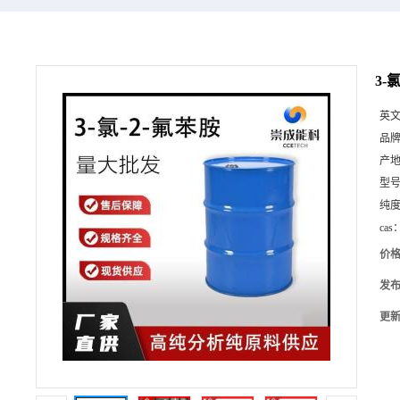
3-
英
品
产
型
纯
cas
价
发
更