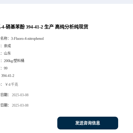
氟-4-硝基苯酚 394-41-2 生产 高纯分析纯现货
文名称：
3-Fluoro-4-nitrophenol
牌：
崇成
地：
山东
号：
200kg/塑料桶
度：
99
：
394-41-2
格：
￥4/千克
布日期：
2025-03-08
新日期：
2025-03-08
发送咨询信息