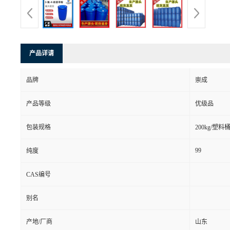
产品详请
品牌
崇成
产品等级
优级品
包装规格
200kg/塑料
99
纯度
CAS编号
别名
产地/厂商
山东