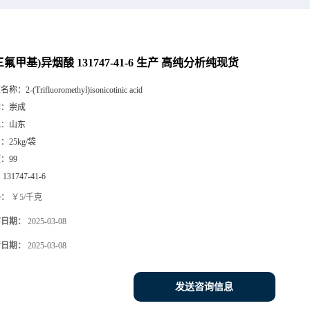
(三氟甲基)异烟酸 131747-41-6 生产 高纯分析纯现货
文名称：
2-(Trifluoromethyl)isonicotinic acid
牌：
崇成
地：
山东
号：
25kg/袋
度：
99
：
131747-41-6
格：
￥5/千克
布日期：
2025-03-08
新日期：
2025-03-08
发送咨询信息