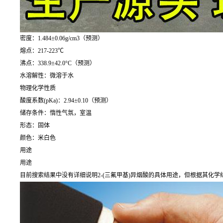
密度：1.484±0.06g/cm3（预测）
熔点：217-223℃
沸点：338.9±42.0°C（预测）
水溶解性：微溶于水
物理化学性质
酸度系数(pKa)：2.94±0.10（预测）
储存条件：惰性气氛，室温
形态：固体
颜色：米白色
用途
用途
目前搜索结果中没有详细说明2-(三氟甲基)异烟酸的具体用途，但根据其化