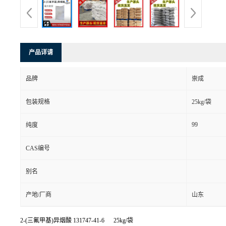
产品详请
品牌
崇成
包装规格
25kg/袋
99
纯度
CAS编号
别名
产地/厂商
山东
2-(三氟甲基)异烟酸
131747-41-6 25kg/袋