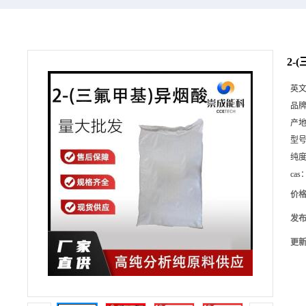
2-
英
品
产
型
纯
cas
价
发
更