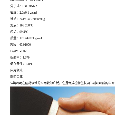
分子式：C4H3BrN2
密度：2.0±0.1 g/cm3
沸点：241°C at 760 mmHg
熔点：198-200°C
闪点：99.5°C
质量：173.942871 g/mol
PSA：46.01000
LogP：-1.02
折射率：1.679
储存条件：2-8°C
应用领域
医药合成
5-溴嘧啶在医药领域的应用较为广泛，它是合成植物生长调节剂呋嘧醇的中