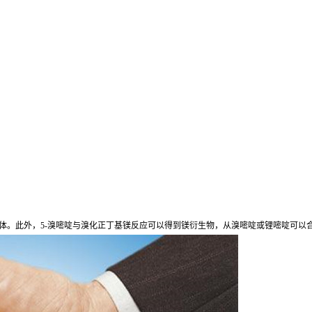
间体。此外，5-溴嘧啶与溴化正丁基镁反应可以得到镁衍生物，从溴嘧啶或锂嘧啶可以