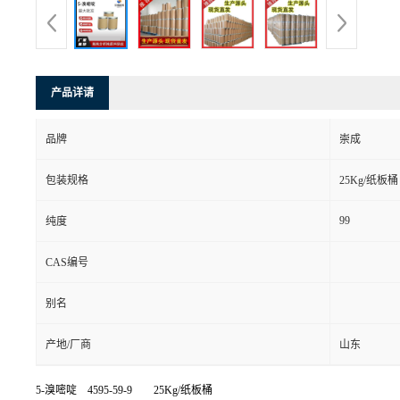
产品详请
品牌
崇成
包装规格
25Kg/纸板桶
99
纯度
CAS编号
别名
产地/厂商
山东
5-溴嘧啶
4595-59-9 25Kg/纸板桶