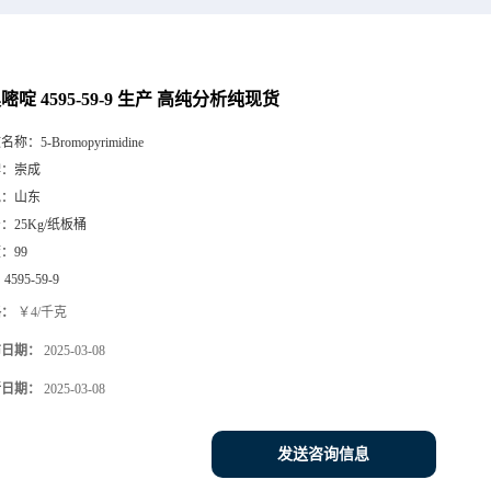
溴嘧啶 4595-59-9 生产 高纯分析纯现货
文名称：
5-Bromopyrimidine
牌：
崇成
地：
山东
号：
25Kg/纸板桶
度：
99
：
4595-59-9
格：
￥4/千克
布日期：
2025-03-08
新日期：
2025-03-08
发送咨询信息