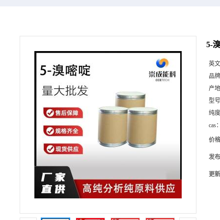
5-
英
品
产
型
纯
cas
价
发
更