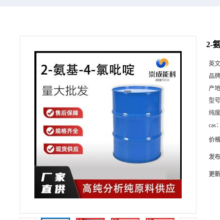
2-
英
品
产
型
纯
cas
价
发
更