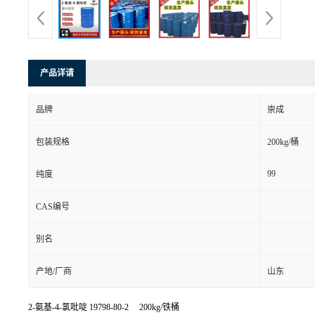
产品详请
品牌
崇成
包装规格
200kg/桶
99
纯度
CAS编号
别名
产地/厂商
山东
2-氨基-4-氯吡啶
19798-80-2 200kg/铁桶