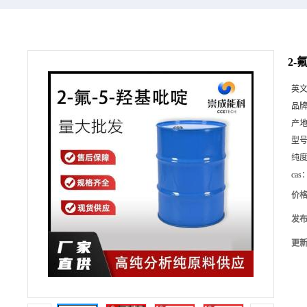
2-
英
品
产
型
纯
cas
价
发
更