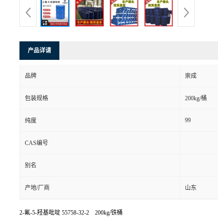
产品详请
品牌
崇成
包装规格
200kg/桶
99
纯度
CAS编号
别名
产地/厂商
山东
2-氟-5-羟基吡啶
55758-32-2 200kg/铁桶