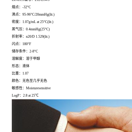
熔点：-32°C
沸点：95-96°C/20mmHg(lit.)
密度：1.07g/mL at 25°C(lit.)
蒸气压：0.4mmHg(25°C)
折射率：n20/D 1.529(lit.)
闪点：180°F
储存条件：2-8°C
溶解度：溶于甲醇
形态：液体
比重：1.07
颜色：无色至几乎无色
敏感性：Moisturesensitive
LogP：2.8 at 25℃