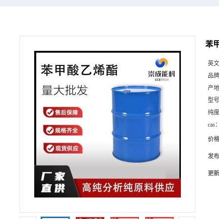
苯甲
英
品
产
型
纯
cas
价
发
更