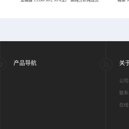
亚磷酸 13598-36-2 99%生产 高纯分析纯现货
精萘 
产品导航
关
公司
联系
在线