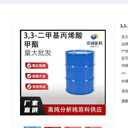
3,
英
品
产
型
纯
cas
价
发
更