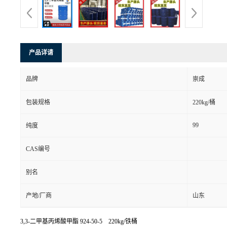
产品详请
品牌
崇成
包装规格
220kg/桶
99
纯度
CAS编号
别名
产地/厂商
山东
3,3-二甲基丙烯酸甲酯
924-50-5 220kg/铁桶