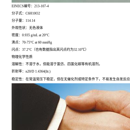
EINECS编号：213-107-4
分子式：C6H10O2
分子量：114.14
外观性状：无色液体
密度：0.935 g/mL at 20°C
沸点：70-75°C at 60 mmHg
闪点：37.2°C（也有数据指出其闪点约为32.10℃）
物理化学性质
溶解性：不溶于水，但能溶于氯仿、四氯化碳等有机溶剂。
折射率：n20/D 1.4364(lit.)
稳定性：在常温常压下稳定，但在无催化剂或特定条件下，不易发生自发反应