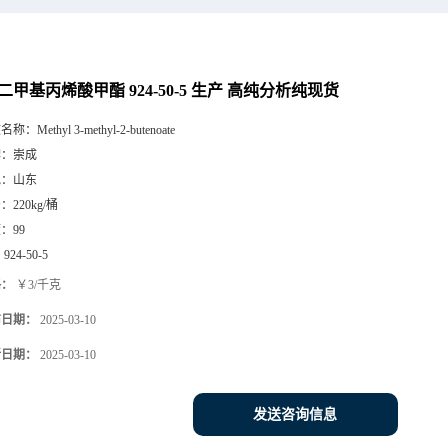
3-二甲基丙烯酸甲酯 924-50-5 生产 高纯分析纯现货
文名称：
Methyl 3-methyl-2-butenoate
牌：
崇成
地：
山东
号：
220kg/桶
度：
99
：
924-50-5
格：
￥3/千克
布日期：
2025-03-10
新日期：
2025-03-10
发送咨询信息