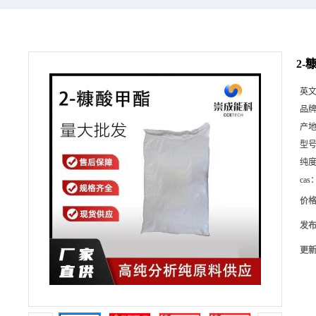
2-
英
品
产
型
纯
cas
价
发
更