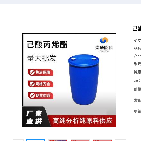
己酸
英
品
产
型
纯
cas
价
发
更