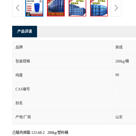
产品详请
品牌
崇成
包装规格
200kg/桶
99
纯度
CAS编号
别名
产地/厂商
山东
己酸丙烯酯
123-68-2 200kg/塑料桶