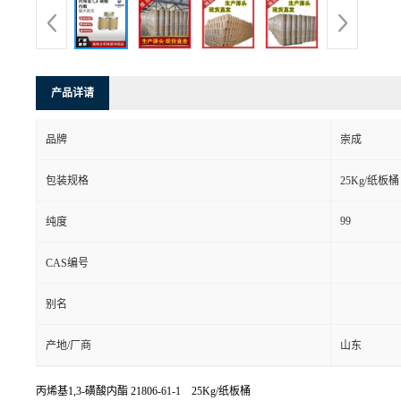
产品详请
品牌
崇成
包装规格
25Kg/纸板桶
99
纯度
CAS编号
别名
产地/厂商
山东
丙烯基1,3-磺酸内酯
21806-61-1 25Kg/纸板桶