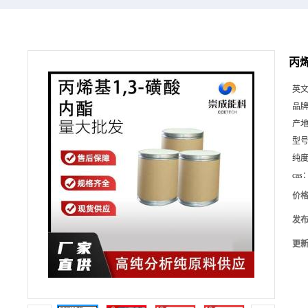
丙烯
英
品
产
型
纯
cas
价
发
更