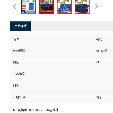
产品详请
品牌
崇成
包装规格
190kg/桶
99
纯度
CAS编号
别名
产地/厂商
山东
2,3-二氟溴苯
38573-88-5 190kg/铁桶