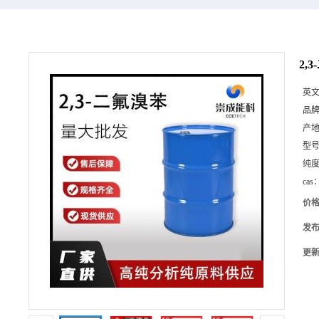
2,
英
品
产
型
纯
cas
价
发
更