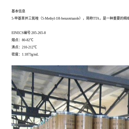
基本信息
5-甲基苯并三氮唑（5-Methyl-1H-benzotriazole），简称TTA，
EINECS编号:205-265-8
熔点：80-82℃
沸点：210-212℃
密度：1.1873g/mL