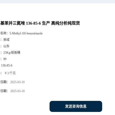
甲基苯并三氮唑 136-85-6 生产 高纯分析纯现货
文名称：
5-Methyl-1H-benzotriazole
牌：
崇成
地：
山东
号：
25Kg/纸板桶
度：
99
：
136-85-6
格：
￥3/千克
布日期：
2025-03-10
新日期：
2025-03-10
发送咨询信息