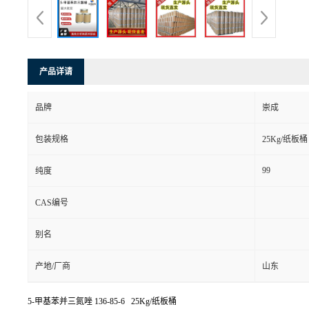
产品详请
品牌
崇成
包装规格
25Kg/纸板桶
99
纯度
CAS编号
别名
产地/厂商
山东
5-甲基苯并三氮唑
136-85-6 25Kg/纸板桶