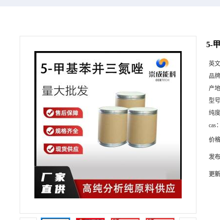
5-
英
品
产
型
纯
cas
价
发
更