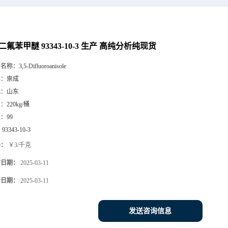
5-二氟苯甲醚 93343-10-3 生产 高纯分析纯现货
文名称：
3,5-Difluoroanisole
牌：
崇成
地：
山东
号：
220kg/桶
度：
99
：
93343-10-3
格：
￥3/千克
布日期：
2025-03-11
新日期：
2025-03-11
发送咨询信息