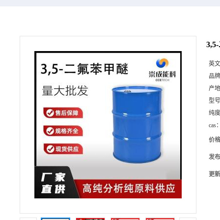
3,
英
品
产
型
纯
cas
价
发
更