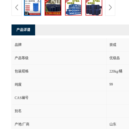
产品详请
品牌
崇成
产品等级
优级品
包装规格
220kg/桶
99
纯度
CAS编号
别名
产地/厂商
山东