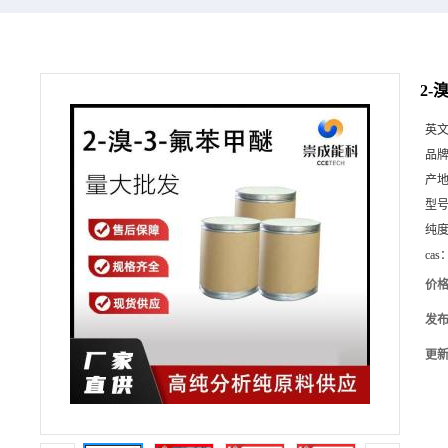
2-
英
品
产
型
纯
cas
价
发
更