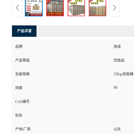
产品详请
品牌
崇成
产品等级
优级品
包装规格
25Kg/纸板桶
99
纯度
CAS编号
别名
产地/厂商
山东