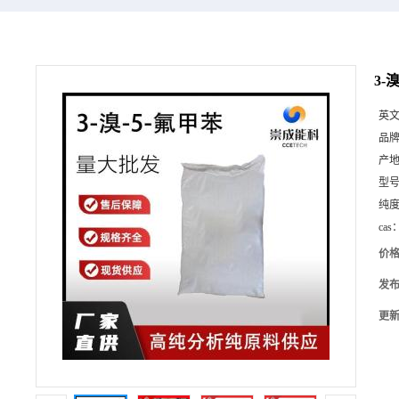
3-
英
品
产
型
纯
cas
价
发
更