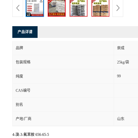
产品详请
品牌
崇成
包装规格
25kg/袋
99
纯度
CAS编号
别名
产地/厂商
山东
4-溴-3-氟苯胺
656-65-5