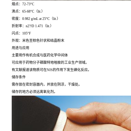
熔点：72-73°C
沸点：65-68°C（lit.）
密度：0.982 g/mL at 25°C（lit.）
折射率：n2?/D 1.471（lit.）
闪点：105°F
外观：米色至棕色针状和结晶粉末
用途与应用
主要用作有机合成与医药化学中间体
可应用于药物分子磷酸特地唑胺的工业生产领域。
有文献报道该物质可在NIS的作用下发生碘化反应。
储存条件
需存放在密封容器内，并放在阴凉，干燥处。
储存的地方必须远离氧化剂。