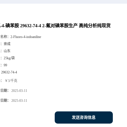
氟-4-碘苯胺 29632-74-4 2-氟对碘苯胺生产 高纯分析纯现货
文名称：
2-Fluoro-4-iodoaniline
牌：
崇成
地：
山东
号：
25kg/袋
度：
99
：
29632-74-4
格：
￥3/千克
布日期：
2025-03-11
新日期：
2025-03-11
发送咨询信息