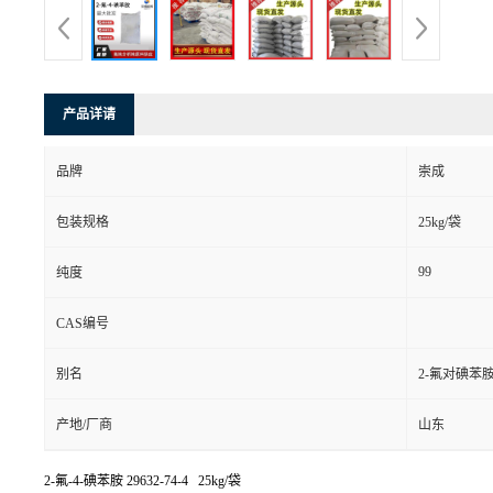
产品详请
品牌
崇成
包装规格
25kg/袋
99
纯度
CAS编号
别名
2-氟对碘苯
产地/厂商
山东
2-氟-4-碘苯胺
29632-74-4 25kg/袋