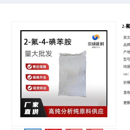
2-
英
品
产
型
纯
cas
价
发
更