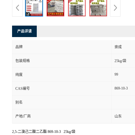
产品详请
品牌
崇成
包装规格
25kg/袋
99
纯度
869-10-3
CAS编号
别名
产地/厂商
山东
2,5-二溴己二酸二乙酯
869-10-3 25kg/袋