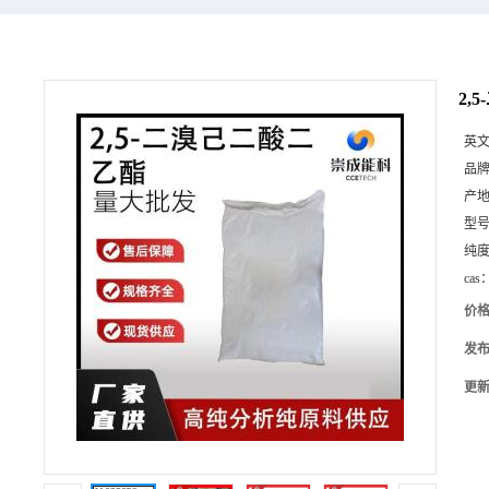
2,
英
品
产
型
纯
cas
价
发
更