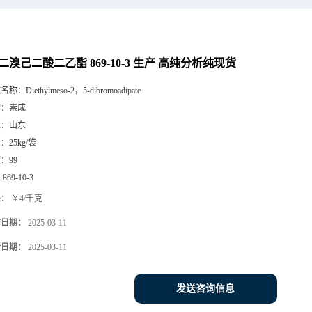
5-二溴己二酸二乙酯 869-10-3 生产 高纯分析纯现货
文名称：
Diethylmeso-2，5-dibromoadipate
牌：
崇成
地：
山东
号：
25kg/袋
度：
99
：
869-10-3
格：
￥4/千克
布日期：
2025-03-11
新日期：
2025-03-11
发送咨询信息