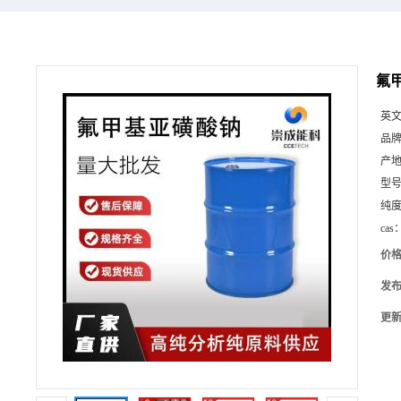
氟甲
英
品
产
型
纯
cas
价
发
更