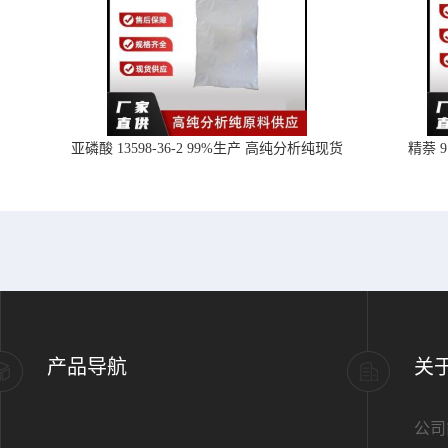
亚磷酸 13598-36-2 99%生产 高纯分析纯现货
精萘 
产品导航
关
公司