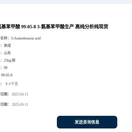
基苯甲酸 99-05-8 3-氨基苯甲酸生产 高纯分析纯现货
文名称：
3-Aminobenzoic acid
牌：
崇成
地：
山东
号：
25kg/袋
度：
99
：
99-05-8
格：
￥3/千克
布日期：
2025-03-11
新日期：
2025-03-11
发送咨询信息