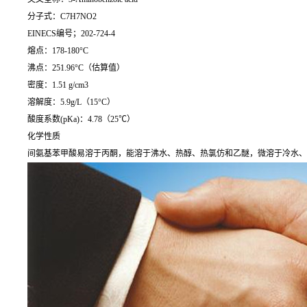
分子式：C7H7NO2
EINECS编号；202-724-4
熔点：178-180°C
沸点：251.96°C（估算值）
密度：1.51 g/cm3
溶解度：5.9g/L（15°C）
酸度系数(pKa)：4.78（25℃）
化学性质
间氨基苯甲酸易溶于丙酮，能溶于沸水、热醇、热氯仿和乙醚，微溶于冷水、