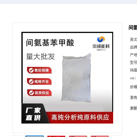
间氨
英
品
产
型
纯
cas
价
发
更