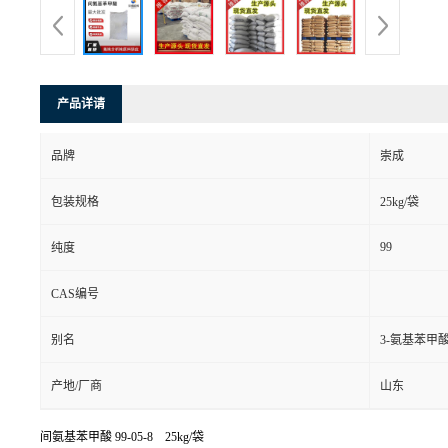
产品详请
品牌
崇成
包装规格
25kg/袋
99
纯度
CAS编号
别名
3-氨基苯甲
产地/厂商
山东
间氨基苯甲酸
99-05-8 25kg/袋