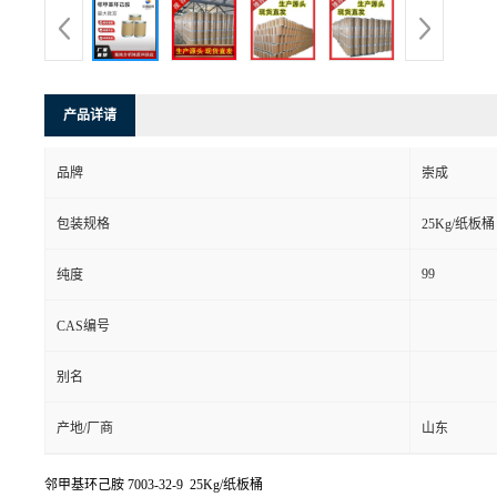
产品详请
品牌
崇成
包装规格
25Kg/纸板桶
99
纯度
CAS编号
别名
产地/厂商
山东
邻甲基环己胺
7003-32-9 25Kg/纸板桶