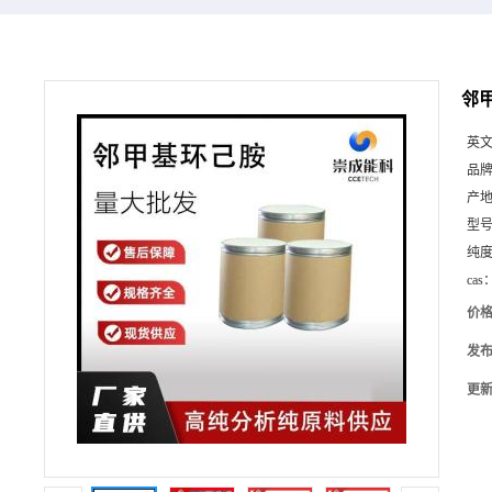
邻甲
英
品
产
型
纯
cas
价
发
更