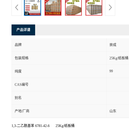
产品详请
品牌
崇成
包装规格
25Kg/纸板桶
99
纯度
CAS编号
别名
产地/厂商
山东
1,3-二乙酰基苯
6781-42-6 25Kg/纸板桶