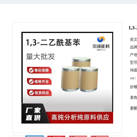
1,
英
品
产
型
纯
cas
价
发
更