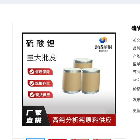
硫酸
英
品
产
型
纯
cas
价
发
更