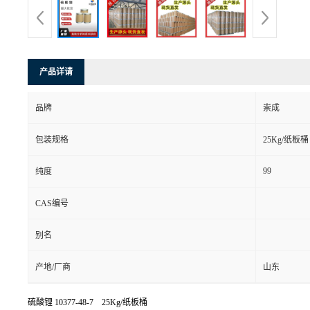
产品详请
品牌
崇成
包装规格
25Kg/纸板桶
99
纯度
CAS编号
别名
产地/厂商
山东
硫酸锂
10377-48-7 25Kg/纸板桶