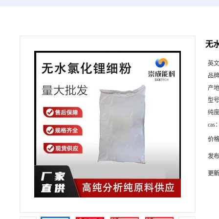
无水
英
品
产
型
纯
cas
价
发
更