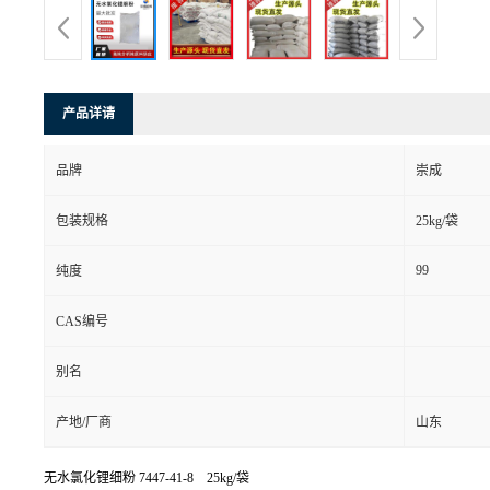
产品详请
品牌
崇成
包装规格
25kg/袋
99
纯度
CAS编号
别名
产地/厂商
山东
无水氯化锂细粉
7447-41-8 25kg/袋